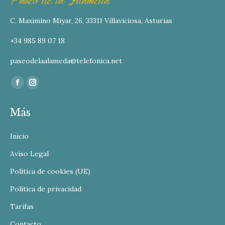
C. Maximino Miyar, 26, 33311 Villaviciosa, Asturias
+34 985 89 07 18
paseodelaalameda@telefonica.net
Find us on:
Facebook
Instagram
page
page
Más
opens
opens
in
in
Inicio
new
new
window
window
Aviso Legal
Política de cookies (UE)
Política de privacidad
Tarifas
Contacto