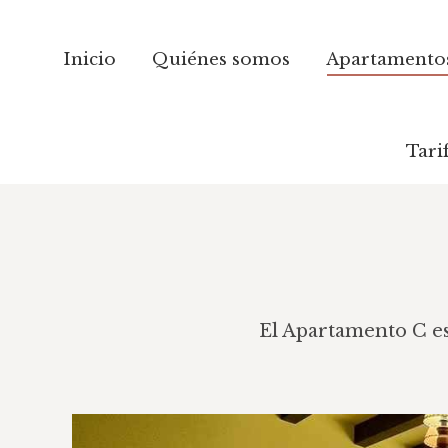
Inicio
Inicio
Quiénes somos
Quiénes somos
Apartamento
Apartamento
Tari
Tari
El Apartamento C est