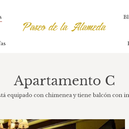
s
s
B
B
fas
fas
Apartamento C
á equipado con chimenea y tiene balcón con incr