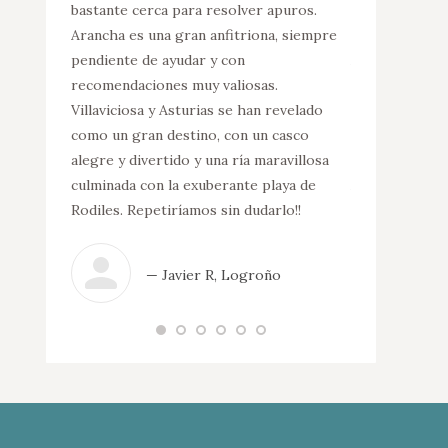
 auténtico
bastante cerca para resolver apuros.
haya que comp
Asturias,
Arancha es una gran anfitriona, siempre
para visitar la
.
pendiente de ayudar y con
Arancha, un en
 Gracias
recomendaciones muy valiosas.
y aconsejó de
a.
Villaviciosa y Asturias se han revelado
hacer por allí
como un gran destino, con un casco
adaptadas par
alegre y divertido y una ría maravillosa
apartamentos t
cia
culminada con la exuberante playa de
Alameda sin du
Rodiles. Repetiríamos sin dudarlo!!
— R
— Javier R, Logroño