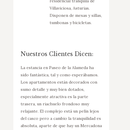
residencial tranquila de
Villaviciosa, Asturias.
Disponen de mesas y sillas,
tumbonas y bicicletas.
Nuestros Clientes Dicen:
llosa, el
La estancia en Paseo de la Alameda ha
Somos un matr
ción, en
sido fantástica, tal y como esperábamos.
alojamos en el
Pocas veces
Los apartamentos están decorados con
es muuuy espac
itios tan
sumo detalle y muy bien dotados,
grandes con s
cha nos ha
especialmente atractiva es la parte
limpio y con l
y generosa
trasera, un riachuelo frondoso muy
días. Una zona 
e
relajante. El complejo está un pelín lejos
sin ningún rui
nos y
del casco pero a cambio la tranquilidad es
Se puede apar
dable, es
absoluta, aparte de que hay un Mercadona
Mercadona cer