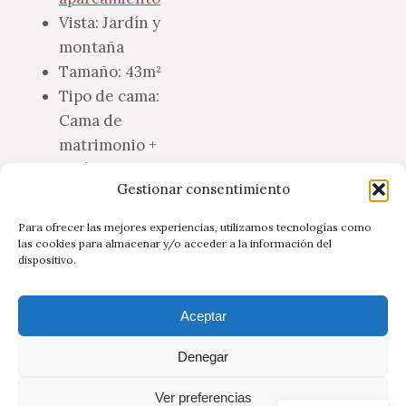
Vista:
Jardín y
montaña
Tamaño:
43m²
Tipo de cama:
Cama de
matrimonio +
Sofá cama +
Gestionar consentimiento
Supletoria (Max
4 personas)
Para ofrecer las mejores experiencias, utilizamos tecnologías como
las cookies para almacenar y/o acceder a la información del
dispositivo.
Ver Detalles
Aceptar
Denegar
© Apartamentos Paseo de la Alameda - 2024. Todos los derechos
Ver preferencias