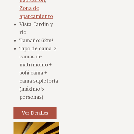
Zona de
aparcamiento
Vista:
Jardín y
río
Tamaño:
62m²
Tipo de cama:
2
camas de
matrimonio +
sofá cama +
cama supletoria
(máximo 5
personas)
Ver Detalles