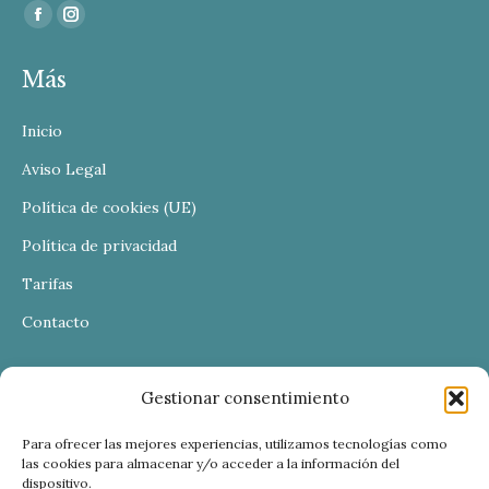
Find us on:
Facebook
Instagram
page
page
Más
opens
opens
in
in
Inicio
new
new
window
window
Aviso Legal
Política de cookies (UE)
Política de privacidad
Tarifas
Contacto
Gestionar consentimiento
Para ofrecer las mejores experiencias, utilizamos tecnologías como
las cookies para almacenar y/o acceder a la información del
dispositivo.