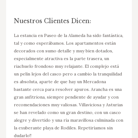
Nuestros Clientes Dicen:
amento
La estancia en Paseo de la Alameda ha sido fantástica,
Somos 
tal y como esperábamos. Los apartamentos están
el apa
ar en
decorados con sumo detalle y muy bien dotados,
habita
s ha
especialmente atractiva es la parte trasera, un
muy li
todo
riachuelo frondoso muy relajante. El complejo está
Una zo
un pelín lejos del casco pero a cambio la tranquilidad
molest
dable,
es absoluta, aparte de que hay un Mercadona
proble
acer
bastante cerca para resolver apuros. Arancha es una
cosa q
tirse
gran anfitriona, siempre pendiente de ayudar y con
para v
Gracias
recomendaciones muy valiosas. Villaviciosa y Asturias
encant
se han revelado como un gran destino, con un casco
que po
alegre y divertido y una ría maravillosa culminada con
más ad
la exuberante playa de Rodiles. Repetiríamos sin
aparta
dudarlo!!
alguna